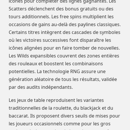
icônes pour compléter des lignes gagnantes. Les
Scatters déclenchent des bonus gratuits ou des
tours additionnels. Les free spins multiplient les
occasions de gains au-delà des paylines classiques.
Certains titres intègrent des cascades de symboles
où les victoires successives font disparaître les
icônes alignées pour en faire tomber de nouvelles.
Les Wilds expansibles couvrent des zones entières
des rouleaux et boostent les combinaisons
potentielles. La technologie RNG assure une
génération aléatoire de tous les résultats, validée
par des audits indépendants.
Les jeux de table reproduisent les variantes
traditionnelles de la roulette, du blackjack et du
baccarat. Ils proposent divers seuils de mises pour
les joueurs occasionnels comme pour les gros