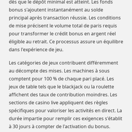
dès que le dépôt minimal est atteint. Les fonds
bonus s'ajoutent instantanément au solde
principal après transaction réussie. Les conditions
de mise précisent le volume total de paris requis
pour transformer le crédit bonus en argent réel
éligible au retrait. Ce processus assure un équilibre
dans l'expérience de jeu.
Les catégories de jeux contribuent différemment
au décompte des mises. Les machines à sous
comptent pour 100 % de chaque pari placé. Les
jeux de table tels que le blackjack ou la roulette
affichent des taux de contribution moindres. Les
sections de casino live appliquent des règles
spécifiques pour valoriser les activités en direct. La
durée impartie pour remplir ces exigences s'établit
à 30 jours à compter de l'activation du bonus.