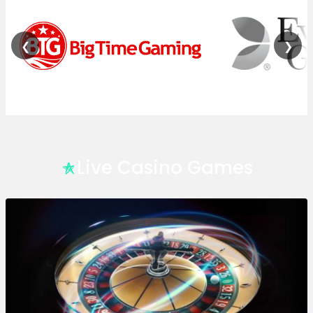
❮
❯
Live Casino Games